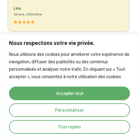
Léa
24 ans, infirmière
Nous respectons votre vie privée.
"À 50 ans, je me suis lancé le défi de changer mon alimentation
pour une version plus éthique. La Végé Académie m'a offert
Nous utilisons des cookies pour améliorer votre expérience de
bien plus qu'un simple programme : c'est un vrai
navigation, diffuser des publicités ou des contenus
accompagnement. Je me sens en meilleure forme qu'à 30 ans
personnalisés et analyser notre trafic. En cliquant sur « Tout
et Alexandra est toujours disponible pour répondre à nos
accepter », vous consentez à notre utilisation des cookies.
doutes."
Sophie
Accepter tout
50 ans, en pleine reconversion professionnelle
Personnaliser
Tout rejeter
"Je craignais de manquer de diversité et de saveurs dans mes
repas. La Végé Académie m'a montré que c'était tout le