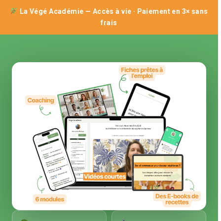
La Végé Académie — Accès à vie · Paiement en 3× sans
frais