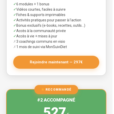
✓
6 modules + 1 bonus
✓
Vidéos courtes, faciles à suivre
✓
Fiches & supports imprimables
✓
Activités pratiques pour passer à l'action
✓
Bonus exclusifs (e-books, recettes, outils…)
✓
Accès à la communauté privée
✓
Accès à vie + mises à jour
✗
3 coachings communs en visio
✗
1 mois de suivi via MonSuiviDiet
Rejoindre maintenant — 297€
RECOMMANDÉ
#2 ACCOMPAGNÉ
527